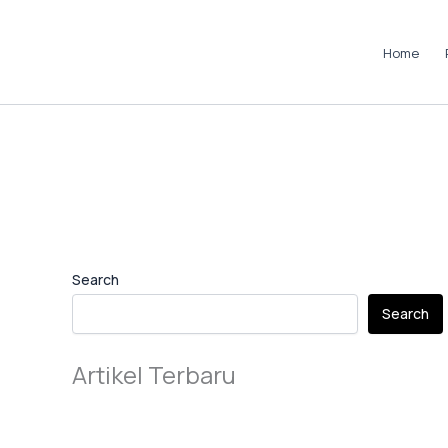
Skip
to
Home
content
Instagram
LinkedIn
TikTok
Pinterest
Facebook
Search
Search
Artikel Terbaru