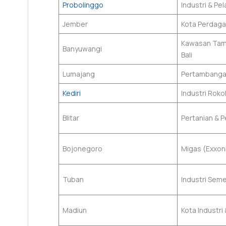
Probolinggo
Industri & Pe
Jember
Kota Perdaga
Kawasan Tam
Banyuwangi
Bali
Lumajang
Pertambangan
Kediri
Industri Roko
Blitar
Pertanian & 
Bojonegoro
Migas (Exxon
Tuban
Industri Sem
Madiun
Kota Industri