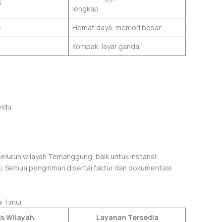
5
lengkap
5
Hemat daya, memori besar
Kompak, layar ganda
vidu
eluruh wilayah Temanggung, baik untuk instansi
. Semua pengiriman disertai faktur dan dokumentasi
a Timur
is Wilayah
Layanan Tersedia