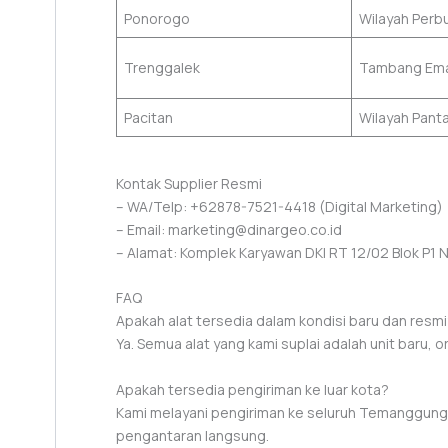
Ponorogo
Wilayah Perb
Trenggalek
Tambang Ema
Pacitan
Wilayah Panta
Kontak Supplier Resmi
– WA/Telp: +62878-7521-4418 (Digital Marketing)
– Email: marketing@dinargeo.co.id
– Alamat: Komplek Karyawan DKI RT 12/02 Blok P1 No.
FAQ
Apakah alat tersedia dalam kondisi baru dan resm
Ya. Semua alat yang kami suplai adalah unit baru, or
Apakah tersedia pengiriman ke luar kota?
Kami melayani pengiriman ke seluruh Temanggung d
pengantaran langsung.