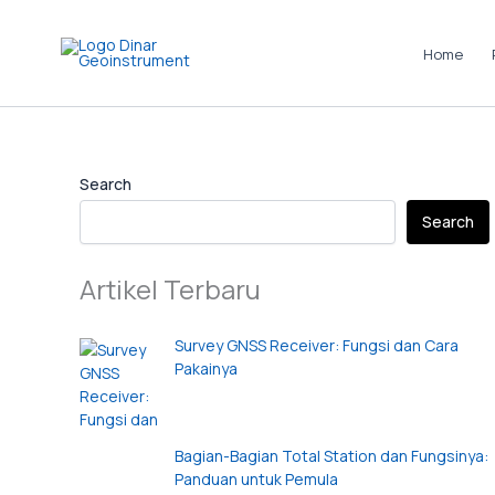
Skip
to
Home
content
Instagram
LinkedIn
TikTok
Pinterest
Facebook
Search
Search
Artikel Terbaru
Survey GNSS Receiver: Fungsi dan Cara
Pakainya
Bagian-Bagian Total Station dan Fungsinya:
Panduan untuk Pemula