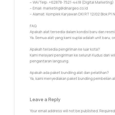
– WA/Telp: +62878-7521-4418 (Digital Marketing)
– Email: marketing@dinargeo.co.id
– Alamat: Komplek Karyawan DKI RT 12/02 Blok P1 No.
FAQ
Apakah alat tersedia dalam kondisi baru dan resm
Ya. Semua alat yang kami suplai adalah unit baru, or
Apakah tersedia pengiriman ke luar kota?
Kami melayani pengiriman ke seluruh Kudus dan wil
pengantaran langsung.
Apakah ada paket bundling alat dan pelatihan?
Ya, kami menyediakan paket bundling pembelian ala
Leave a Reply
Your email address will not be published.
Required