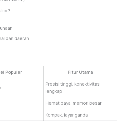
lier?
gunaan
nal dan daerah
el Populer
Fitur Utama
Presisi tinggi, konektivitas
5
lengkap
5
Hemat daya, memori besar
Kompak, layar ganda