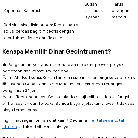
Sudah
Harus
Keperluan Kalibrasi
termasuk
ditangani
layanan
mandiri
Dari sini, bisa disimpulkan: Rental adalah
solusi cerdas bagi tim teknis dengan
kebutuhan efisien dan fleksibel.
Kenapa Memilih Dinar Geointrument?
💼 Pengalaman Bertahun-tahun: Telah melayani proyek-proyek
pemetaan dan konstruksi nasional
🔍 Tim Ahli Berlisensi: Konsultan kami siap mendampingi secara teknis
🚚 Layanan Cepat Kirim: Area Madiun dan sekitarnya terjangkau
pengiriman 24 jam
🔧 Unit Terstandarisasi: Semua alat lolos uji kalibrasi dan uji fungsi
🔗 Transparan dan Terbuka: Semua biaya dijelaskan di awal, tidak ada
biaya tersembunyi
Ingin lihat ragam pilihan unit kami? Cek laman
rental sewa total
station
untuk detail teknis lainnya.