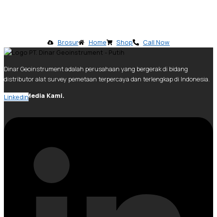
Brosur
Home
Shop
Call Now
Dinar Geoinstrument adalah perusahaan yang bergerak di bidang
distributor alat survey pemetaan terpercaya dan terlengkap di Indonesia.
Social Media Kami.
Linkedin