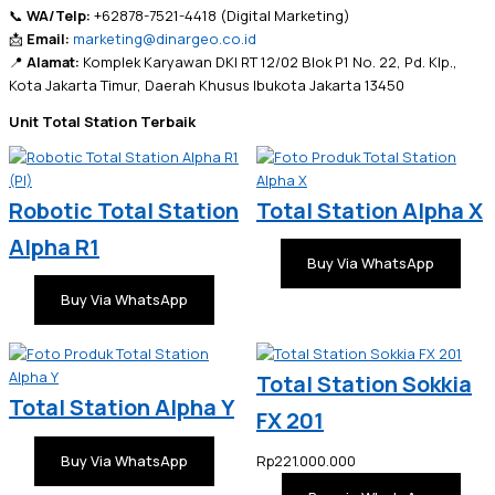
📞
WA/Telp:
+62878-7521-4418 (Digital Marketing)
📩
Email:
marketing@dinargeo.co.id
📍
Alamat:
Komplek Karyawan DKI RT 12/02 Blok P1 No. 22, Pd. Klp.,
Kota Jakarta Timur, Daerah Khusus Ibukota Jakarta 13450
Unit Total Station Terbaik
Robotic Total Station
Total Station Alpha X
Alpha R1
Buy Via WhatsApp
Buy Via WhatsApp
Total Station Sokkia
Total Station Alpha Y
FX 201
Buy Via WhatsApp
Rp
221.000.000