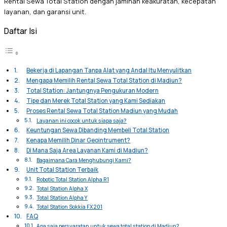
Rental Sewa Total Station dengan jaminan keakuratan, kecepatan
layanan, dan garansi unit.
Daftar Isi
Bekerja di Lapangan Tanpa Alat yang Andal Itu Menyulitkan
Mengapa Memilih Rental Sewa Total Station di Madiun?
Total Station: Jantungnya Pengukuran Modern
Tipe dan Merek Total Station yang Kami Sediakan
Proses Rental Sewa Total Station Madiun yang Mudah
Layanan ini cocok untuk siapa saja?
Keuntungan Sewa Dibanding Membeli Total Station
Kenapa Memilih Dinar Geointrument?
Di Mana Saja Area Layanan Kami di Madiun?
Bagaimana Cara Menghubungi Kami?
Unit Total Station Terbaik
Robotic Total Station Alpha R1
Total Station Alpha X
Total Station Alpha Y
Total Station Sokkia FX 201
FAQ
Apa saja persyaratan untuk sewa total station di Madiun?