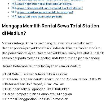
Apakah alat sudah dikalibrasi sebelum disewa?
Apakah bisa sewa alat untuk proyek di luar kota Madiun?
Apakah tersedia operator atau teknisi lapangan?
Berapa tarif sewa total station per hari?
Mengapa Memilih Rental Sewa Total Station
di Madiun?
Madiun sebagai kota berkembang di Jawa Timur semakin aktif
dengan proyek-proyek konstruksi, infrastruktur, pertanian modern,
dan pemetaan wilayah. Dalam banyak kasus, menyewa alat jauh lebih
efisien daripada membeli, apalagi untuk kebutuhan jangka pendek.
Berikut beberapa keunggulan layanan kami di Madiun:
✅ Unit Selalu Terawat & Terverifikasi Kalibrasi
✅ Tersedia Beragam Merek Seperti Topcon, Sokkia, Nikon, CHCNAV
✅ Ketersediaan Unit Cepat, Kirim 1×24 Jam
✅ Dukungan Teknis Lapangan Jika Dibutuhkan
✅ Harga Kompetitif, Bisa Harian atau Mingguan
✅ Garansi Penggantian Unit Bila Bermasalah