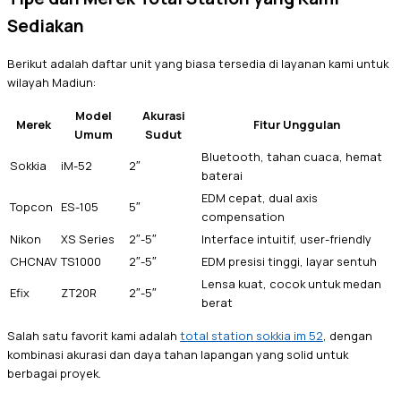
Sediakan
Berikut adalah daftar unit yang biasa tersedia di layanan kami untuk
wilayah Madiun:
Model
Akurasi
Merek
Fitur Unggulan
Umum
Sudut
Bluetooth, tahan cuaca, hemat
Sokkia
iM-52
2″
baterai
EDM cepat, dual axis
Topcon
ES-105
5″
compensation
Nikon
XS Series
2″-5″
Interface intuitif, user-friendly
CHCNAV
TS1000
2″-5″
EDM presisi tinggi, layar sentuh
Lensa kuat, cocok untuk medan
Efix
ZT20R
2″-5″
berat
Salah satu favorit kami adalah
total station sokkia im 52
, dengan
kombinasi akurasi dan daya tahan lapangan yang solid untuk
berbagai proyek.