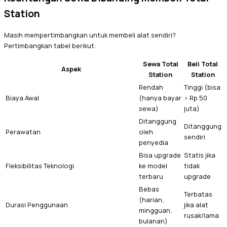
Station
Masih mempertimbangkan untuk membeli alat sendiri?
Pertimbangkan tabel berikut:
Sewa Total
Beli Total
Aspek
Station
Station
Rendah
Tinggi (bisa
Biaya Awal
(hanya bayar
> Rp 50
sewa)
juta)
Ditanggung
Ditanggung
Perawatan
oleh
sendiri
penyedia
Bisa upgrade
Statis jika
Fleksibilitas Teknologi
ke model
tidak
terbaru
upgrade
Bebas
Terbatas
(harian,
Durasi Penggunaan
jika alat
mingguan,
rusak/lama
bulanan)