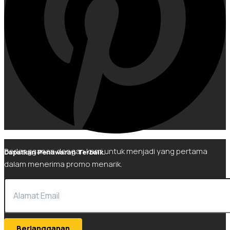
Berlangganan dengan kami untuk menjadi yang pertama
Dapatkan Penawaran Terbaik.
dalam menerima promo menarik.
Berlangganan