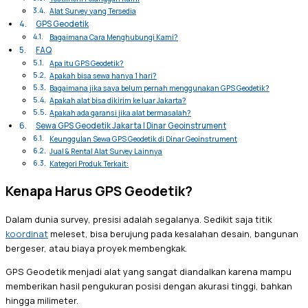
Alat Survey yang Tersedia
GPS Geodetik
Bagaimana Cara Menghubungi Kami?
FAQ
Apa itu GPS Geodetik?
Apakah bisa sewa hanya 1 hari?
Bagaimana jika saya belum pernah menggunakan GPS Geodetik?
Apakah alat bisa dikirim ke luar Jakarta?
Apakah ada garansi jika alat bermasalah?
Sewa GPS Geodetik Jakarta | Dinar Geoinstrument
Keunggulan Sewa GPS Geodetik di Dinar Geoinstrument
Jual & Rental Alat Survey Lainnya
Kategori Produk Terkait:
Kenapa Harus GPS Geodetik?
Dalam dunia survey, presisi adalah segalanya. Sedikit saja titik
koordinat
meleset, bisa berujung pada kesalahan desain, bangunan
bergeser, atau biaya proyek membengkak.
GPS Geodetik menjadi alat yang sangat diandalkan karena mampu
memberikan hasil pengukuran posisi dengan akurasi tinggi, bahkan
hingga milimeter.