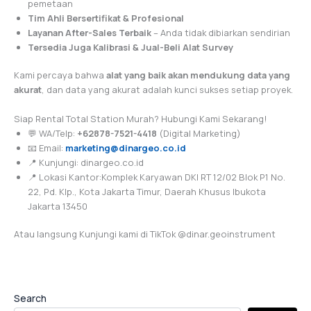
pemetaan
Tim Ahli Bersertifikat & Profesional
Layanan After-Sales Terbaik
– Anda tidak dibiarkan sendirian
Tersedia Juga Kalibrasi & Jual-Beli Alat Survey
Kami percaya bahwa
alat yang baik akan mendukung data yang
akurat
, dan data yang akurat adalah kunci sukses setiap proyek.
Siap Rental Total Station Murah? Hubungi Kami Sekarang!
💬 WA/Telp:
+62878-7521-4418
(Digital Marketing)
📧 Email:
marketing@dinargeo.co.id
📍 Kunjungi: dinargeo.co.id
📍 Lokasi Kantor:Komplek Karyawan DKI RT 12/02 Blok P1 No.
22, Pd. Klp., Kota Jakarta Timur, Daerah Khusus Ibukota
Jakarta 13450
Atau langsung Kunjungi kami di TikTok @dinar.geoinstrument
Search