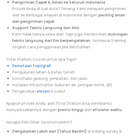
Pengiriman Cepat & Aman ke Seluruh Indonesia
Proyek Anda di luar kota? Tenang. Kami melayani pengiriman
alat ke berbagai wilayah di Indonesia dengan
packing aman
dan pengiriman cepat
.
Support Teknis Langsung dari Ahli
Kami tidak hanya sewa alat, tapi juga memberikan
dukungan
teknis langsung dari tim berpengalaman
, termasuk training
singkat cara penggunaan jika dibutuhkan.
Total Station Cocok untuk Apa Saja?
Pemetaan topografi
Pengukuran lahan & batas tanah
Konstruksi gedung, jembatan, dan jalan
Instalasi infrastruktur (saluran air, jaringan listrik, dll)
Pengecekan
elevasi
& sudut
Apapun proyek Anda, alat Total Station bisa membantu
menyelesaikannya dengan
presisi tinggi
dan
efisiensi waktu
.
Kenapa Pilih Dinar Geoinstrument?
Pengalaman Lebih dari [Tahun Berdiri]
di bidang survey &