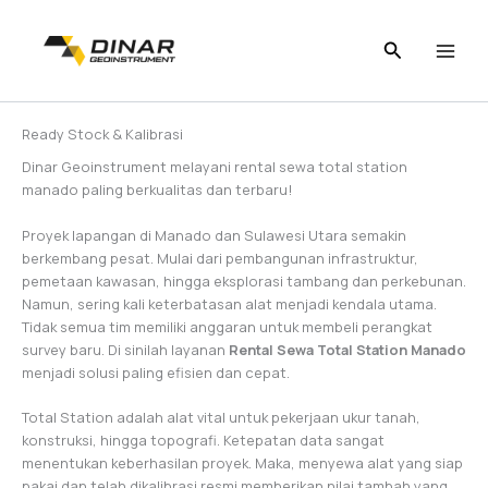
Skip
to
content
Ready Stock & Kalibrasi
Dinar Geoinstrument melayani rental sewa total station
manado paling berkualitas dan terbaru!
Proyek lapangan di Manado dan Sulawesi Utara semakin
berkembang pesat. Mulai dari pembangunan infrastruktur,
pemetaan kawasan, hingga eksplorasi tambang dan perkebunan.
Namun, sering kali keterbatasan alat menjadi kendala utama.
Tidak semua tim memiliki anggaran untuk membeli perangkat
survey baru. Di sinilah layanan
Rental Sewa Total Station Manado
menjadi solusi paling efisien dan cepat.
Total Station adalah alat vital untuk pekerjaan ukur tanah,
konstruksi, hingga topografi. Ketepatan data sangat
menentukan keberhasilan proyek. Maka, menyewa alat yang siap
pakai dan telah dikalibrasi resmi memberikan nilai tambah yang