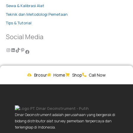
Sewa & Kalibrasi Alat
Teknik dan Metodologi Pemetaan
Tips & Tutorial
Social Media
Brosur
Home
Shop
Call Now
Dinar Geoinstrument adalah perusahaan yang bergerak di
bidang distributor alat survey pemetaan terpercaya dan
terlengkap di Indonesia.