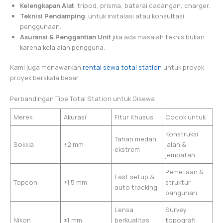
Kelengkapan Alat
: tripod, prisma, baterai cadangan, charger.
Teknisi Pendamping
: untuk instalasi atau konsultasi
penggunaan.
Asuransi & Penggantian Unit
jika ada masalah teknis bukan
karena kelalaian pengguna.
Kami juga menawarkan
rental sewa total station
untuk proyek-
proyek berskala besar.
Perbandingan Tipe Total Station untuk Disewa
Merek
Akurasi
Fitur Khusus
Cocok untuk
Konstruksi
Tahan medan
Sokkia
±2 mm
jalan &
ekstrem
jembatan
Pemetaan &
Fast setup &
Topcon
±1.5 mm
struktur
auto tracking
bangunan
Lensa
Survey
Nikon
±1 mm
berkualitas
topografi