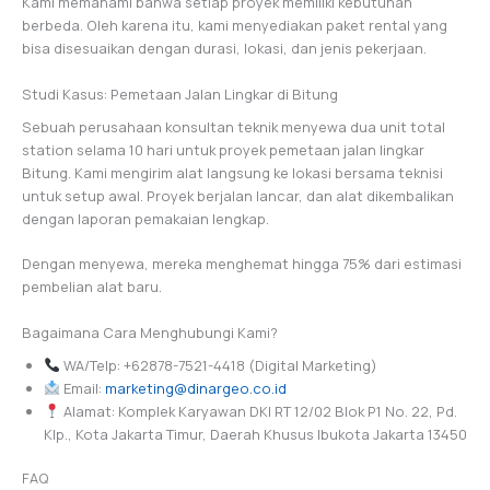
Kami memahami bahwa setiap proyek memiliki kebutuhan
berbeda. Oleh karena itu, kami menyediakan paket rental yang
bisa disesuaikan dengan durasi, lokasi, dan jenis pekerjaan.
Studi Kasus: Pemetaan Jalan Lingkar di Bitung
Sebuah perusahaan konsultan teknik menyewa dua unit total
station selama 10 hari untuk proyek pemetaan jalan lingkar
Bitung. Kami mengirim alat langsung ke lokasi bersama teknisi
untuk setup awal. Proyek berjalan lancar, dan alat dikembalikan
dengan laporan pemakaian lengkap.
Dengan menyewa, mereka menghemat hingga 75% dari estimasi
pembelian alat baru.
Bagaimana Cara Menghubungi Kami?
WA/Telp: +62878-7521-4418 (Digital Marketing)
Email:
marketing@dinargeo.co.id
Alamat: Komplek Karyawan DKI RT 12/02 Blok P1 No. 22, Pd.
Klp., Kota Jakarta Timur, Daerah Khusus Ibukota Jakarta 13450
FAQ