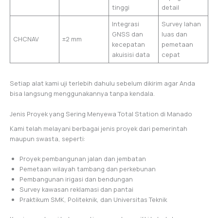
tinggi
detail
Integrasi
Survey lahan
GNSS dan
luas dan
CHCNAV
±2 mm
kecepatan
pemetaan
akuisisi data
cepat
Setiap alat kami uji terlebih dahulu sebelum dikirim agar Anda
bisa langsung menggunakannya tanpa kendala.
Jenis Proyek yang Sering Menyewa Total Station di Manado
Kami telah melayani berbagai jenis proyek dari pemerintah
maupun swasta, seperti:
Proyek pembangunan jalan dan jembatan
Pemetaan wilayah tambang dan perkebunan
Pembangunan irigasi dan bendungan
Survey kawasan reklamasi dan pantai
Praktikum SMK, Politeknik, dan Universitas Teknik