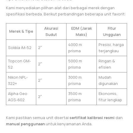
Kami menyediakan pilihan alat dari berbagai merek dengan
spesifikasi berbeda. Berikut perbandingan beberapa unit favorit:
Akurasi
EDM (Jarak
Fitur
Merek & Tipe
Sudut
Maks)
Unggulan
4000 m
Presisi, harga
Sokkia iM-52
2″
prisma
terjangkau
Topcon GM-
5000 m
Ringan &
2″
52
prisma
efisien
Nikon NPL-
3000 m
Mudah
2″
322+
prisma
digunakan
Alpha Geo
3500 m
Ekonomis,
2″
AGS-602
prisma
fitur lengkap
Kami pastikan semua unit disertai
sertifikat kalibrasi resmi
dan
manual penggunaan
untuk kenyamanan Anda.