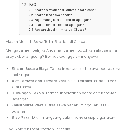
FAQ
Apakah alat sudah dikalibrasi saat disewa?
Apakah bisa sewa harian?
Bagaimana jika alat rusak di lapangan?
Apakah tersedia teknisi lapangan?
Apakah bisa dikirim ke luar Cilacap?
Alasan Memilih Sewa Total Station di Cilacap
Mengapa membeli jika Anda hanya membutuhkan alat selama
proyek berlangsung? Berikut keunggulan menyewa:
Efisien Secara Biaya
: Tanpa investasi alat, biaya operasional
jadi ringan
Alat Terawat dan Terverifikasi
: Selalu dikalibrasi dan dicek
kualitasnya
Dukungan Teknis
: Termasuk pelatihan dasar dan bantuan
lapangan
Fleksibilitas Waktu
: Bisa sewa harian, mingguan, atau
bulanan
Siap Pakai
: Dikirim langsung dalam kondisi siap digunakan
Tipe & Merek Total Station Tersedia