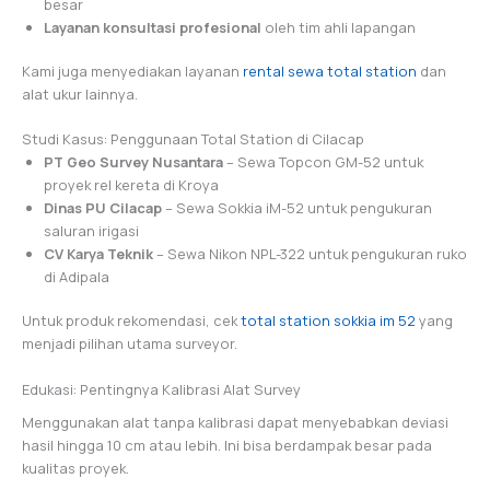
besar
Layanan konsultasi profesional
oleh tim ahli lapangan
Kami juga menyediakan layanan
rental sewa total station
dan
alat ukur lainnya.
Studi Kasus: Penggunaan Total Station di Cilacap
PT Geo Survey Nusantara
– Sewa Topcon GM-52 untuk
proyek rel kereta di Kroya
Dinas PU Cilacap
– Sewa Sokkia iM-52 untuk pengukuran
saluran irigasi
CV Karya Teknik
– Sewa Nikon NPL-322 untuk pengukuran ruko
di Adipala
Untuk produk rekomendasi, cek
total station sokkia im 52
yang
menjadi pilihan utama surveyor.
Edukasi: Pentingnya Kalibrasi Alat Survey
Menggunakan alat tanpa kalibrasi dapat menyebabkan deviasi
hasil hingga 10 cm atau lebih. Ini bisa berdampak besar pada
kualitas proyek.