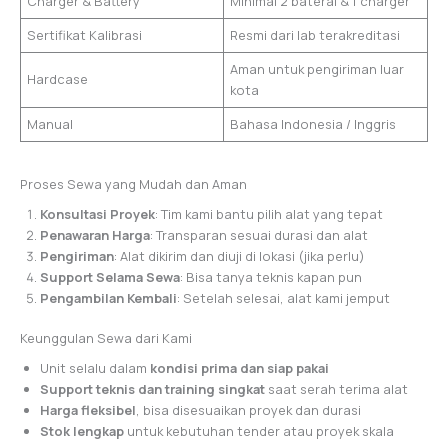
Charger & Battery
Minimal 2 baterai & 1 charger
Sertifikat Kalibrasi
Resmi dari lab terakreditasi
Aman untuk pengiriman luar
Hardcase
kota
Manual
Bahasa Indonesia / Inggris
Proses Sewa yang Mudah dan Aman
Konsultasi Proyek
: Tim kami bantu pilih alat yang tepat
Penawaran Harga
: Transparan sesuai durasi dan alat
Pengiriman
: Alat dikirim dan diuji di lokasi (jika perlu)
Support Selama Sewa
: Bisa tanya teknis kapan pun
Pengambilan Kembali
: Setelah selesai, alat kami jemput
Keunggulan Sewa dari Kami
Unit selalu dalam
kondisi prima dan siap pakai
Support teknis dan training singkat
saat serah terima alat
Harga fleksibel
, bisa disesuaikan proyek dan durasi
Stok lengkap
untuk kebutuhan tender atau proyek skala