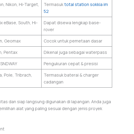
n, Nikon, Hi-Target,
Termasuk
total station sokkia im
52
ix eBase, South, Hi-
Dapat disewa lengkap base-
rover
on, Geomax
Cocok untuk pemetaan dasar
n, Pentax
Dikenal juga sebagai waterpass
, SNDWAY
Pengukuran cepat & presisi
, Pole, Tribrach,
Termasuk baterai & charger
cadangan
tas dan siap langsung digunakan di lapangan. Anda juga
emilihan alat yang paling sesuai dengan jenis proyek
ent