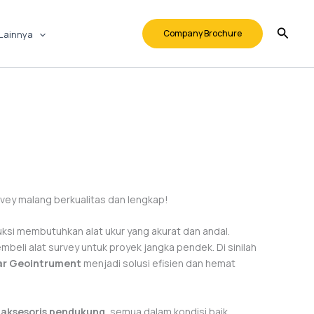
Company Brochure
Lainnya
rvey malang berkualitas dan lengkap!
ksi membutuhkan alat ukur yang akurat dan andal.
beli alat survey untuk proyek jangka pendek. Di sinilah
ar Geointrument
menjadi solusi efisien dan hemat
 aksesoris pendukung
, semua dalam kondisi baik,