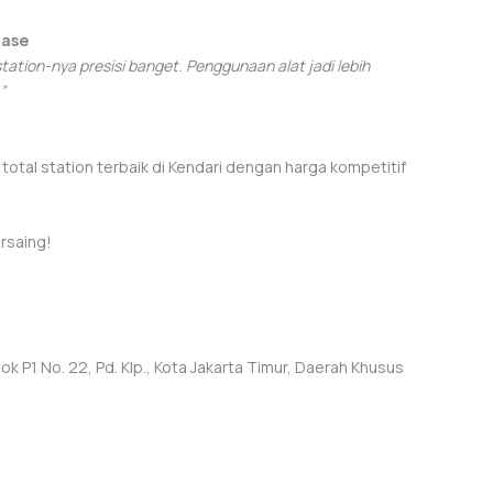
nase
station-nya presisi banget. Penggunaan alat jadi lebih
”
otal station terbaik di Kendari dengan harga kompetitif
rsaing!
)
k P1 No. 22, Pd. Klp., Kota Jakarta Timur, Daerah Khusus