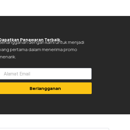
Dapatkan Penawaran Terbaik.
Berlangganan dengan kami untuk menjadi
yang pertama dalam menerima promo
menarik.
Berlangganan