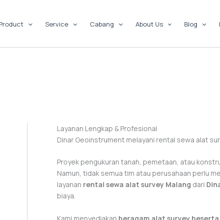
Product
Service
Cabang
About Us
Blog
Layanan Lengkap & Profesional
Dinar Geoinstrument melayani rental sewa alat su
Proyek pengukuran tanah, pemetaan, atau konstru
Namun, tidak semua tim atau perusahaan perlu mem
layanan
rental sewa alat survey Malang
dari
Din
biaya.
Kami menyediakan
beragam alat survey beserta