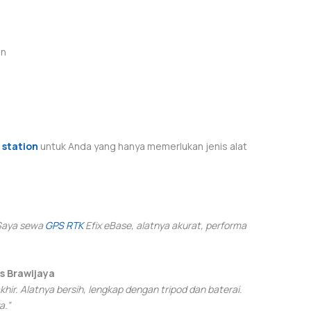
an
 station
untuk Anda yang hanya memerlukan jenis alat
 Saya sewa
GPS RTK
Efix eBase, alatnya akurat, performa
as Brawijaya
ir. Alatnya bersih, lengkap dengan tripod dan baterai.
a.”