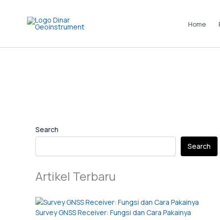
Skip
to
Home
content
Instagram
LinkedIn
TikTok
Pinterest
Facebook
Search
Search
Artikel Terbaru
Survey GNSS Receiver: Fungsi dan Cara Pakainya