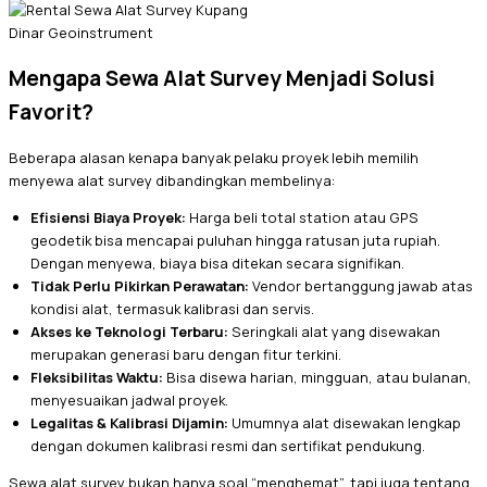
Dinar Geoinstrument
Mengapa Sewa Alat Survey Menjadi Solusi
Favorit?
Beberapa alasan kenapa banyak pelaku proyek lebih memilih
menyewa alat survey dibandingkan membelinya:
Efisiensi Biaya Proyek:
Harga beli total station atau GPS
geodetik bisa mencapai puluhan hingga ratusan juta rupiah.
Dengan menyewa, biaya bisa ditekan secara signifikan.
Tidak Perlu Pikirkan Perawatan:
Vendor bertanggung jawab atas
kondisi alat, termasuk kalibrasi dan servis.
Akses ke Teknologi Terbaru:
Seringkali alat yang disewakan
merupakan generasi baru dengan fitur terkini.
Fleksibilitas Waktu:
Bisa disewa harian, mingguan, atau bulanan,
menyesuaikan jadwal proyek.
Legalitas & Kalibrasi Dijamin:
Umumnya alat disewakan lengkap
dengan dokumen kalibrasi resmi dan sertifikat pendukung.
Sewa alat survey bukan hanya soal “menghemat”, tapi juga tentang