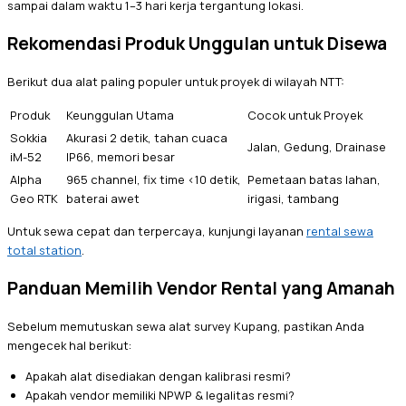
sampai dalam waktu 1–3 hari kerja tergantung lokasi.
Rekomendasi Produk Unggulan untuk Disewa
Berikut dua alat paling populer untuk proyek di wilayah NTT:
Produk
Keunggulan Utama
Cocok untuk Proyek
Sokkia
Akurasi 2 detik, tahan cuaca
Jalan, Gedung, Drainase
iM-52
IP66, memori besar
Alpha
965 channel, fix time <10 detik,
Pemetaan batas lahan,
Geo RTK
baterai awet
irigasi, tambang
Untuk sewa cepat dan terpercaya, kunjungi layanan
rental sewa
total station
.
Panduan Memilih Vendor Rental yang Amanah
Sebelum memutuskan sewa alat survey Kupang, pastikan Anda
mengecek hal berikut:
Apakah alat disediakan dengan kalibrasi resmi?
Apakah vendor memiliki NPWP & legalitas resmi?