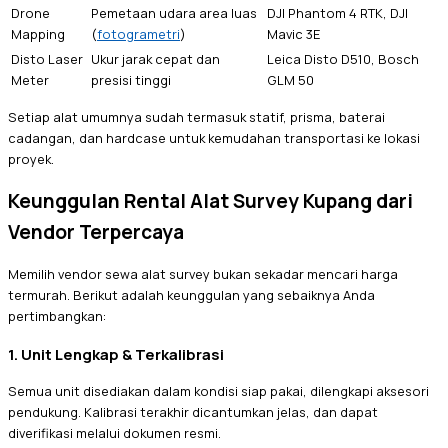
Drone
Pemetaan udara area luas
DJI Phantom 4 RTK, DJI
Mapping
(
fotogrametri
)
Mavic 3E
Disto Laser
Ukur jarak cepat dan
Leica Disto D510, Bosch
Meter
presisi tinggi
GLM 50
Setiap alat umumnya sudah termasuk statif, prisma, baterai
cadangan, dan hardcase untuk kemudahan transportasi ke lokasi
proyek.
Keunggulan Rental Alat Survey Kupang dari
Vendor Terpercaya
Memilih vendor sewa alat survey bukan sekadar mencari harga
termurah. Berikut adalah keunggulan yang sebaiknya Anda
pertimbangkan:
1. Unit Lengkap & Terkalibrasi
Semua unit disediakan dalam kondisi siap pakai, dilengkapi aksesori
pendukung. Kalibrasi terakhir dicantumkan jelas, dan dapat
diverifikasi melalui dokumen resmi.