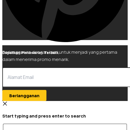
Berlangganan dengan kami untuk menjadi yang pertama
Dapatkan Penawaran Terbaik.
dalam menerima promo menarik.
Berlangganan
Start typing and press enter to search