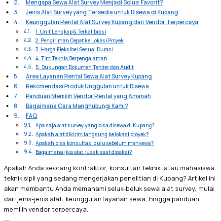
Mengapa Sewa Alat Survey Menjadi Solusi Favorit?
Jenis Alat Survey yang Tersedia untuk Disewa di Kupang
Keunggulan Rental Alat Survey Kupang dari Vendor Terpercaya
1. Unit Lengkap & Terkalibrasi
2. Pengiriman Cepat ke Lokasi Proyek
3. Harga Fleksibel Sesuai Durasi
4. Tim Teknis Berpengalaman
5. Dukungan Dokumen Tender dan Audit
Area Layanan Rental Sewa Alat Survey Kupang
Rekomendasi Produk Unggulan untuk Disewa
Panduan Memilih Vendor Rental yang Amanah
Bagaimana Cara Menghubungi Kami?
FAQ
Apa saja alat survey yang bisa disewa di Kupang?
Apakah alat dikirim langsung ke lokasi proyek?
Apakah bisa konsultasi dulu sebelum menyewa?
Bagaimana jika alat rusak saat dipakai?
Apakah Anda seorang kontraktor, konsultan teknik, atau mahasiswa
teknik sipil yang sedang mengerjakan penelitian di Kupang? Artikel ini
akan membantu Anda memahami seluk-beluk sewa alat survey, mulai
dari jenis-jenis alat, keunggulan layanan sewa, hingga panduan
memilih vendor terpercaya.