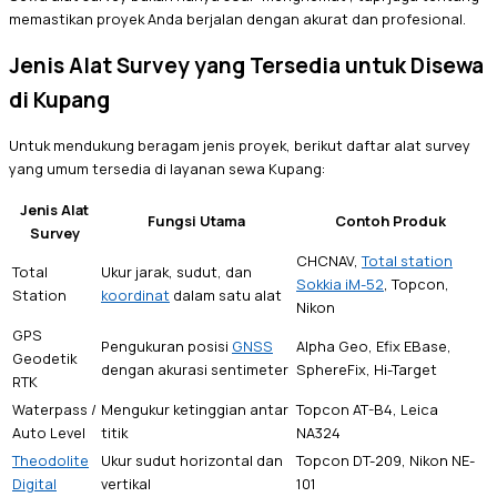
memastikan proyek Anda berjalan dengan akurat dan profesional.
Jenis Alat Survey yang Tersedia untuk Disewa
di Kupang
Untuk mendukung beragam jenis proyek, berikut daftar alat survey
yang umum tersedia di layanan sewa Kupang:
Jenis Alat
Fungsi Utama
Contoh Produk
Survey
CHCNAV,
Total station
Total
Ukur jarak, sudut, dan
Sokkia iM-52
, Topcon,
Station
koordinat
dalam satu alat
Nikon
GPS
Pengukuran posisi
GNSS
Alpha Geo, Efix EBase,
Geodetik
dengan akurasi sentimeter
SphereFix, Hi-Target
RTK
Waterpass /
Mengukur ketinggian antar
Topcon AT-B4, Leica
Auto Level
titik
NA324
Theodolite
Ukur sudut horizontal dan
Topcon DT-209, Nikon NE-
Digital
vertikal
101