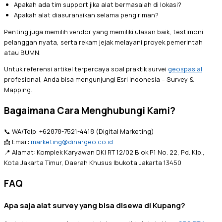
Apakah ada tim support jika alat bermasalah di lokasi?
Apakah alat diasuransikan selama pengiriman?
Penting juga memilih vendor yang memiliki ulasan baik, testimoni
pelanggan nyata, serta rekam jejak melayani proyek pemerintah
atau BUMN.
Untuk referensi artikel terpercaya soal praktik survei
geospasial
profesional, Anda bisa mengunjungi Esri Indonesia – Survey &
Mapping.
Bagaimana Cara Menghubungi Kami?
📞 WA/Telp: +62878-7521-4418 (Digital Marketing)
📩 Email:
marketing@dinargeo.co.id
📍 Alamat: Komplek Karyawan DKI RT 12/02 Blok P1 No. 22, Pd. Klp.,
Kota Jakarta Timur, Daerah Khusus Ibukota Jakarta 13450
FAQ
Apa saja alat survey yang bisa disewa di Kupang?