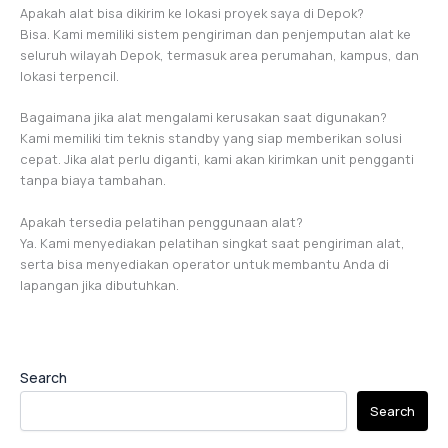
Apakah alat bisa dikirim ke lokasi proyek saya di Depok?
Bisa. Kami memiliki sistem pengiriman dan penjemputan alat ke
seluruh wilayah Depok, termasuk area perumahan, kampus, dan
lokasi terpencil.
Bagaimana jika alat mengalami kerusakan saat digunakan?
Kami memiliki tim teknis standby yang siap memberikan solusi
cepat. Jika alat perlu diganti, kami akan kirimkan unit pengganti
tanpa biaya tambahan.
Apakah tersedia pelatihan penggunaan alat?
Ya. Kami menyediakan pelatihan singkat saat pengiriman alat,
serta bisa menyediakan operator untuk membantu Anda di
lapangan jika dibutuhkan.
Search
Search