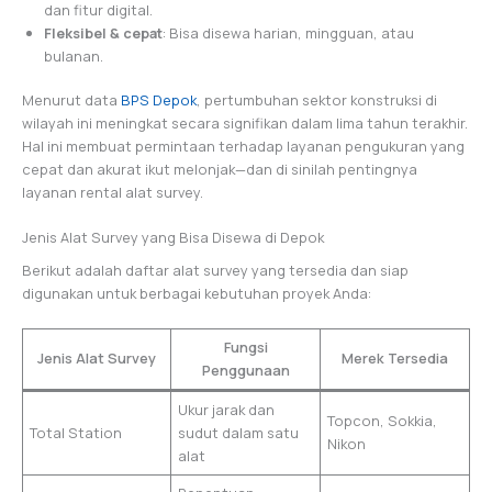
dan fitur digital.
Fleksibel & cepat
: Bisa disewa harian, mingguan, atau
bulanan.
Menurut data
BPS Depok
, pertumbuhan sektor konstruksi di
wilayah ini meningkat secara signifikan dalam lima tahun terakhir.
Hal ini membuat permintaan terhadap layanan pengukuran yang
cepat dan akurat ikut melonjak—dan di sinilah pentingnya
layanan rental alat survey.
Jenis Alat Survey yang Bisa Disewa di Depok
Berikut adalah daftar alat survey yang tersedia dan siap
digunakan untuk berbagai kebutuhan proyek Anda:
Fungsi
Jenis Alat Survey
Merek Tersedia
Penggunaan
Ukur jarak dan
Topcon, Sokkia,
Total Station
sudut dalam satu
Nikon
alat