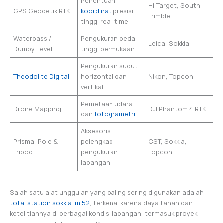
Penentuan
Hi-Target, South,
GPS Geodetik RTK
koordinat
presisi
Trimble
tinggi real-time
Waterpass /
Pengukuran beda
Leica, Sokkia
Dumpy Level
tinggi permukaan
Pengukuran sudut
Theodolite Digital
horizontal dan
Nikon, Topcon
vertikal
Pemetaan udara
Drone Mapping
DJI Phantom 4 RTK
dan
fotogrametri
Aksesoris
Prisma, Pole &
pelengkap
CST, Sokkia,
Tripod
pengukuran
Topcon
lapangan
Salah satu alat unggulan yang paling sering digunakan adalah
total station sokkia im 52
, terkenal karena daya tahan dan
ketelitiannya di berbagai kondisi lapangan, termasuk proyek