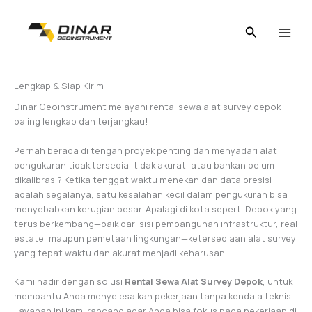
Skip
to
content
Lengkap & Siap Kirim
Dinar Geoinstrument melayani rental sewa alat survey depok
paling lengkap dan terjangkau!
Pernah berada di tengah proyek penting dan menyadari alat
pengukuran tidak tersedia, tidak akurat, atau bahkan belum
dikalibrasi? Ketika tenggat waktu menekan dan data presisi
adalah segalanya, satu kesalahan kecil dalam pengukuran bisa
menyebabkan kerugian besar. Apalagi di kota seperti Depok yang
terus berkembang—baik dari sisi pembangunan infrastruktur, real
estate, maupun pemetaan lingkungan—ketersediaan alat survey
yang tepat waktu dan akurat menjadi keharusan.
Kami hadir dengan solusi
Rental Sewa Alat Survey Depok
, untuk
membantu Anda menyelesaikan pekerjaan tanpa kendala teknis.
Layanan ini kami rancang agar Anda bisa fokus pada pekerjaan di