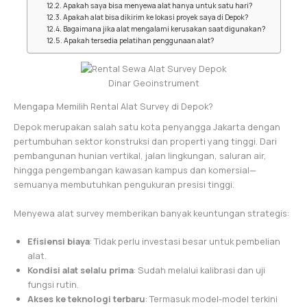
Apakah saya bisa menyewa alat hanya untuk satu hari?
Apakah alat bisa dikirim ke lokasi proyek saya di Depok?
Bagaimana jika alat mengalami kerusakan saat digunakan?
Apakah tersedia pelatihan penggunaan alat?
Dinar Geoinstrument
Mengapa Memilih Rental Alat Survey di Depok?
Depok merupakan salah satu kota penyangga Jakarta dengan
pertumbuhan sektor konstruksi dan properti yang tinggi. Dari
pembangunan hunian vertikal, jalan lingkungan, saluran air,
hingga pengembangan kawasan kampus dan komersial—
semuanya membutuhkan pengukuran presisi tinggi.
Menyewa alat survey memberikan banyak keuntungan strategis:
Efisiensi biaya
: Tidak perlu investasi besar untuk pembelian
alat.
Kondisi alat selalu prima
: Sudah melalui kalibrasi dan uji
fungsi rutin.
Akses ke teknologi terbaru
: Termasuk model-model terkini