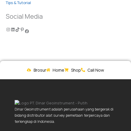
Tips & Tutorial
Social Media
Brosur
Home
Shop
Call Now
Dinar Geoinstrument adalah perusahaan yang bergerak di
bidang distributor alat survey pemetaan terpercaya dan
terlengkap di Indonesia.