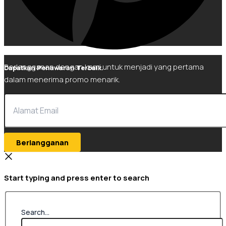
Berlangganan dengan kami untuk menjadi yang pertama
Dapatkan Penawaran Terbaik.
dalam menerima promo menarik.
Berlangganan
Start typing and press enter to search
Search...