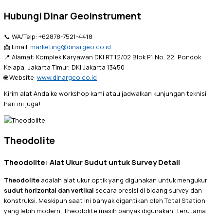
Hubungi Dinar Geoinstrument
📞 WA/Telp: +62878-7521-4418
📩 Email:
marketing@dinargeo.co.id
📍 Alamat: Komplek Karyawan DKI RT 12/02 Blok P1 No. 22, Pondok
Kelapa, Jakarta Timur, DKI Jakarta 13450
🌐 Website:
www.dinargeo.co.id
Kirim alat Anda ke workshop kami atau jadwalkan kunjungan teknisi
hari ini juga!
Theodolite
Theodolite: Alat Ukur Sudut untuk Survey Detail
Theodolite
adalah alat ukur optik yang digunakan untuk mengukur
sudut horizontal dan vertikal
secara presisi di bidang survey dan
konstruksi. Meskipun saat ini banyak digantikan oleh Total Station
yang lebih modern, Theodolite masih banyak digunakan, terutama