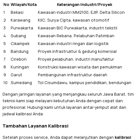
No
Wilayah/Kota
Keterangan Industri/Proyek
1
Bekasi
Kawasan industri MM2100, EJIP, Delta Silicon
2
Karawang
KIIC, Surya Cipta, kawasan otomotif
3
Purwakarta
Kawasan BIC Purwakarta, industri tekstil
4
Subang
Kawasan Rebana, Pelabuhan Patimban
5
Cikampek
Kawasan industri ringan dan logistik
6
Bandung
Proyek infrastruktur & gedung komersial
7
Cirebon
Proyek pelabuhan, industri manufaktur
8
Kuningan
Konstruksi kawasan wisata dan pemukiman
9
Garut
Pembangunan infrastruktur daerah
10
Sumedang
Tol Cisumdawu, kampus pendidikan, bendungan
Dengan jaringan layanan yang menjangkau seluruh Jawa Barat, tim
teknisi kami siap melayani kebutuhan Anda dengan cepat dan
profesional. Hubungi kami untuk layanan antar-jemput alat dan
jadwal kalibrasi Anda.
Tambahan Layanan Kalibrasi
Setelah proses service, Anda dapat melanjutkan dengan
kalibrasi