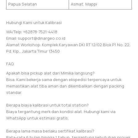
Papua Selatan
Asmat, Mappi
Hubungi Kami untuk Kalibrasi
WA/Telp: +62878-7521-4418
Email: support@dinargeo.co.id
Alamat Workshop: Komplek Karyawan DKI RT 12/02 Blok P1 No. 22,
Pd. Klp., Jakarta Timur 13450
FAQ
Apakah bisa pickup alat dari Mimika langsung?
Bisa. Kami bekerja sama dengan ekspedisi terpercaya untuk
memastikan alat tiba aman dan dikembalikan dengan packing
standar.
Berapa biaya kalibrasi untuk total station?
Biaya tergantung merk dan kondisi alat. Hubungi kami via
WhatsApp untuk estimasi gratis.
Berapa lama masa berlaku sertifikat kalibrasi?
Rata-rata 6 bulan hingga 1 tahun, tergantung kebutuhan proyek