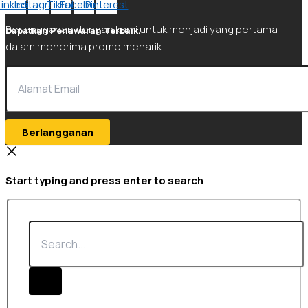
Linkedin
Instagram
Tiktok
Facebook
Pinterest
Berlangganan dengan kami untuk menjadi yang pertama
Dapatkan Penawaran Terbaik.
dalam menerima promo menarik.
Berlangganan
Start typing and press enter to search
Search...