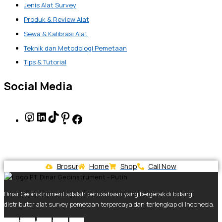
Jenis Alat Survey
Produk & Review Alat
Sewa & Kalibrasi Alat
Teknik dan Metodologi Pemetaan
Tips & Tutorial
Social Media
Brosur
Home
Shop
Call Now
Dinar Geoinstrument adalah perusahaan yang bergerak di bidang
distributor alat survey pemetaan terpercaya dan terlengkap di Indonesia.
Social Media Kami.