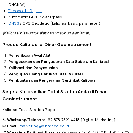
CHCNAV)
Theodolite Digital
Automatic Level / Waterpass
GNSS
/ GPS Geodetic (kalibrasi basic parameter)
(Kalibrasi bisa untuk alat baru maupun alat lama!)
Proses Kalibrasi di Dinar Geoinstrument
Pemeriksaan Awal Alat
Pengecekan dan Penyusunan Data Sebelum Kalibrasi
Kalibrasi dan Penyesuaian
Pengujian Ulang untuk Validasi Akurasi
Pembuatan dan Penyerahan Sertifikat Kalibrasi
Segera Kalibrasikan Total Station Anda di Dinar
Geoinstrument!
Kalibrasi Total Station Bogor
📞
WhatsApp/Telepon:
+62 878-7521-4418 (Digital Marketing)
📧
Email:
marketing@dinargeo.co.id
📍
Workshop Kalibrasi:
Komplek Karyawan DKI RT 12/02 Blok P1 No. 22,