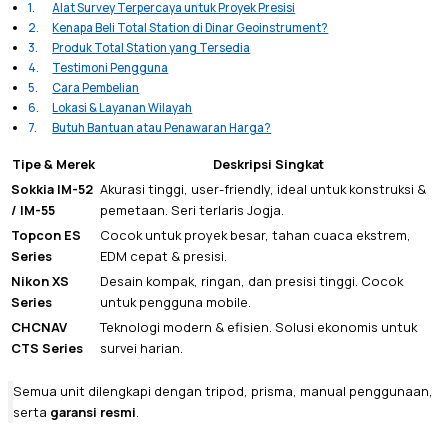
Alat Survey Terpercaya untuk Proyek Presisi
Kenapa Beli Total Station di Dinar Geoinstrument?
Produk Total Station yang Tersedia
Testimoni Pengguna
Cara Pembelian
Lokasi & Layanan Wilayah
Butuh Bantuan atau Penawaran Harga?
Tipe & Merek
Deskripsi Singkat
Sokkia IM-52
Akurasi tinggi, user-friendly, ideal untuk konstruksi &
/ IM-55
pemetaan. Seri terlaris Jogja.
Topcon ES
Cocok untuk proyek besar, tahan cuaca ekstrem,
Series
EDM cepat & presisi.
Nikon XS
Desain kompak, ringan, dan presisi tinggi. Cocok
Series
untuk pengguna mobile.
CHCNAV
Teknologi modern & efisien. Solusi ekonomis untuk
CTS Series
survei harian.
Semua unit dilengkapi dengan tripod, prisma, manual penggunaan,
serta
garansi resmi
.