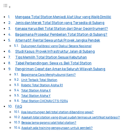
Mengapa Total Station Menjadi Alat Ukur yang Wajib Dimiliki
Jenis dan Merek Total Station yang Tersedia di Subang
Kenapa Harus Beli Total Station dari Dinar Geointrument?
Bagaimana Prosedur Pembelian Total Station di Subang?
Alternatif: Rental Sewa untuk Proyek Jangka Pendek
Dukungan Kalibrasi yang Diakui Secara Nasional
Studi Kasus: Proyek Infrastruktur Jalan di Subang
Tips Memilih Total Station Sesuai Kebutuhan
Tabel Perbandingan: Sewa vs. Beli Total Station
Pengiriman Cepat dan Aman ke Seluruh Wilayah Subang
Bagaimana Cara Menghubungi Kami?
Unit Terbaik Total Station
Robotic Total Station Alpha R1
Total Station Alpha X
Total Station Alpha Y
Total Station CHCNAV CTS-112R4
FAQ
Apa keuntungan beli total station dibanding sewa?
Apakah total station yang dijual sudah termasuk sertifikat kalibrasi?
Berapa lama garansi alat total station?
Apakah ada training penggunaan untuk pembeli?