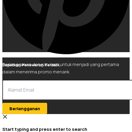
Berlangganan dengan kami untuk menjadi yang pertama
Dapatkan Penawaran Terbaik.
dalam menerima promo menarik.
Berlangganan
Start typing and press enter to search