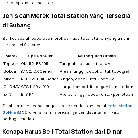
terhadap kualitas hasil kerja.
Jenis dan Merek Total Station yang Tersedia
di Subang
Berikut adalah beberapa merek dan tipe total station yang umum
tersedia di Subang:
Merek
Tipe Populer
Keunggulan Utama
Topcon
GM-52, ES 105
Tangguh dan user-friendly
Sokkia
iM 52, CX Series
Presisi tinggi, cocok untuk topografi
Nikon
NPL-322+, XF Series
Ringan, cocok untuk pemula
CHCNAV
CTS 112R4, R10
Harga kompetitif dengan fitur modern
EFIX
ETS R4
Akurasi tinggi, cocok untuk pemetaan
Salah satu unit yang sangat direkomendasikan adalah
total station
Sokkia iM 52
, dikenal karena presisinya dan daya tahannya di
berbagai medan.
Kenapa Harus Beli Total Station dari Dinar