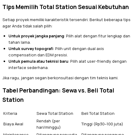
Tips Memilih Total Station Sesuai Kebutuhan
Setiap proyek memiliki karakteristik tersendiri. Berikut beberapa tips
agar Anda tidak salah pilih:
Untuk proyek jangka panjang
: Pilih alat dengan fitur lengkap dan
tahan lama.
Untuk survey topografi
: Pilih unit dengan dual axis
compensation dan EDM presisi.
Untuk pemula atau teknisi baru
: Pilih alat user-friendly dengan
interface sederhana.
Jika ragu, jangan segan berkonsultasi dengan tim teknis kami.
Tabel Perbandingan: Sewa vs. Beli Total
Station
Kriteria
Sewa Total Station
Beli Total Station
Rendah (per
Biaya Awal
Tinggi (Rp30–100 juta)
hari/minggu)
Maintenance
Ditanggung penyedia
Ditanggung pengguna