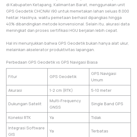
di Kabupaten Ketapang, Kalimantan Barat, menggunakan unit
GPS Geodetik CHCNAV i90 untuk memetakan lahan seluas 8.000
hektar. Hasilnya, waktu pemetaan berhasil dipangkas hingga
40% dibandingkan metode konvensional. Selain itu, akurasi data
meningkat dan proses sertifikasi HGU berjalan lebih cepat.
Hal ini menunjukkan bahwa GPS Geodetik bukan hanya alat ukur,
melainkan akselerator produktivitas lapangan.
Perbedaan GPS Geodetik vs GPS Navigasi Biasa
GPS Navigasi
Fitur
GPS Geodetik
Umum
Akurasi
1-2 cm (RTK)
5-10 meter
Multi-Frequency
Dukungan Satelit
Single Band GPS
GNSS
Koneksi RTK
Ya
Tidak
Integrasi Software
Ya
Terbatas
GIS