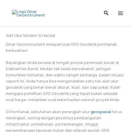
Skip
to
content
Alat Ukur Modern & Handal
Dinar Geoinstrument melayani jual GPS Geodetik pontianak
berkualitas!
Bayangkan Anda berada di tengah proyek pemetaan besar di
Kalimantan Barat. Medan tak selalu bersahabat, jaringan
komunikasi terbatas, dan waktu sangat berharga. Dalam situasi
seperti ini, Anda hanya bisa mengandalkan satu hal: alat ukur
geodetik yang benar-benar akurat, kuat, dan siap pakai. Itulah
mengapa pemilihan GPS Geodetik yang tepat bukan sekadar
soal harga—melainkan soal keberhasilan seluruh proyek Anda.
Di Pontianak, kebutuhan akan perangkat ukur
geospasial
terus
meningkat, seiring dengan pesatnya pembangunan
infrastruktur, perkebunan, pertambangan, hingga
pengembangan kawasan hutan dan wilayah pesisir. GPS