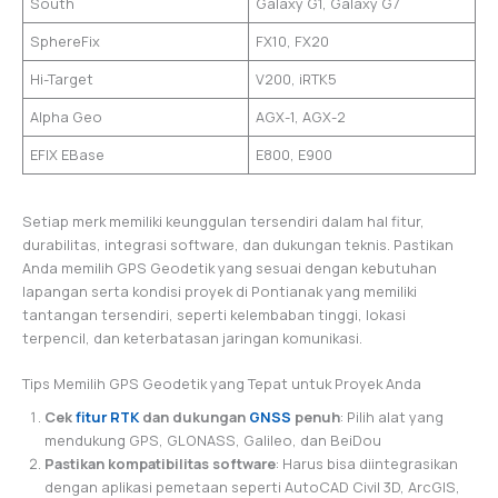
South
Galaxy G1, Galaxy G7
SphereFix
FX10, FX20
Hi-Target
V200, iRTK5
Alpha Geo
AGX-1, AGX-2
EFIX EBase
E800, E900
Setiap merk memiliki keunggulan tersendiri dalam hal fitur,
durabilitas, integrasi software, dan dukungan teknis. Pastikan
Anda memilih GPS Geodetik yang sesuai dengan kebutuhan
lapangan serta kondisi proyek di Pontianak yang memiliki
tantangan tersendiri, seperti kelembaban tinggi, lokasi
terpencil, dan keterbatasan jaringan komunikasi.
Tips Memilih GPS Geodetik yang Tepat untuk Proyek Anda
Cek
fitur RTK
dan dukungan
GNSS
penuh
: Pilih alat yang
mendukung GPS, GLONASS, Galileo, dan BeiDou
Pastikan kompatibilitas software
: Harus bisa diintegrasikan
dengan aplikasi pemetaan seperti AutoCAD Civil 3D, ArcGIS,