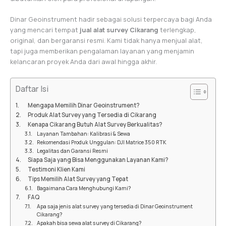
Dinar Geoinstrument hadir sebagai solusi terpercaya bagi Anda
yang mencari tempat
jual alat survey Cikarang
terlengkap,
original, dan bergaransi resmi. Kami tidak hanya menjual alat,
tapi juga memberikan pengalaman layanan yang menjamin
kelancaran proyek Anda dari awal hingga akhir.
Daftar Isi
Mengapa Memilih Dinar Geoinstrument?
Produk Alat Survey yang Tersedia di Cikarang
Kenapa Cikarang Butuh Alat Survey Berkualitas?
Layanan Tambahan: Kalibrasi & Sewa
Rekomendasi Produk Unggulan: DJI Matrice 350 RTK
Legalitas dan Garansi Resmi
Siapa Saja yang Bisa Menggunakan Layanan Kami?
Testimoni Klien Kami
Tips Memilih Alat Survey yang Tepat
Bagaimana Cara Menghubungi Kami?
FAQ
Apa saja jenis alat survey yang tersedia di Dinar Geoinstrument
Cikarang?
Apakah bisa sewa alat survey di Cikarang?