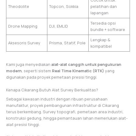
Cocok untuk
Theodolite
Topcon, Sokkia
pelatihan dan
lapangan
Tersedia opsi
Drone Mapping
DJI, EMLID
bundle + software
Lengkap &
Aksesoris Survey
Prisma, Statif, Pole
kompatibel
Kami juga menyediakan
alat-alat canggih untuk pengukuran
modern
, seperti sistem
Real Time Kinematic (RTK)
yang
digunakan pada proyek pemetaan presisi tinggi.
Kenapa Cikarang Butuh Alat Survey Berkualitas?
Sebagai kawasan industri dengan ribuan perusahaan
manufaktur, proyek pembangunan infrastruktur di Cikarang
terus berkembang. Survey topografi, pemetaan area industri,
konstruksi gedung, hingga pemantauan lahan memerlukan alat-
alat presisi tinggi.