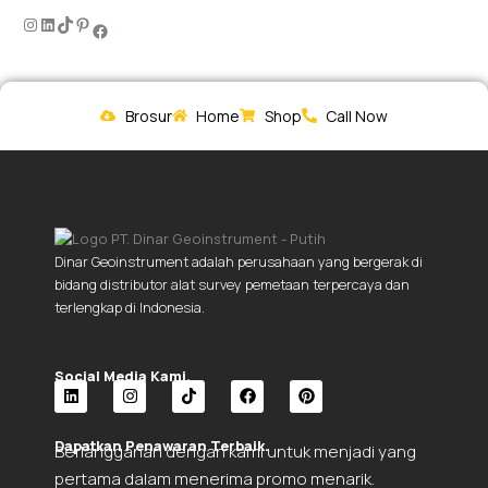
Brosur
Home
Shop
Call Now
Dinar Geoinstrument adalah perusahaan yang bergerak di
bidang distributor alat survey pemetaan terpercaya dan
terlengkap di Indonesia.
Social Media Kami.
L
I
T
F
P
i
n
i
a
i
Dapatkan Penawaran Terbaik.
Berlangganan dengan kami untuk menjadi yang
n
s
k
c
n
k
t
t
e
t
pertama dalam menerima promo menarik.
e
a
o
b
e