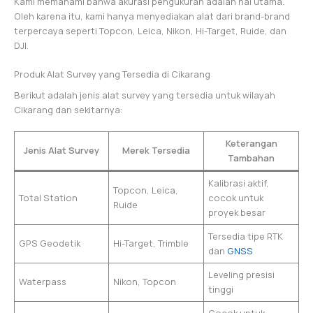
Kami memahami bahwa akurasi pengukuran adalah hal utama.
Oleh karena itu, kami hanya menyediakan alat dari brand-brand
terpercaya seperti Topcon, Leica, Nikon, Hi-Target, Ruide, dan
DJI.
Produk Alat Survey yang Tersedia di Cikarang
Berikut adalah jenis alat survey yang tersedia untuk wilayah
Cikarang dan sekitarnya:
Keterangan
Jenis Alat Survey
Merek Tersedia
Tambahan
Kalibrasi aktif,
Topcon, Leica,
Total Station
cocok untuk
Ruide
proyek besar
Tersedia tipe RTK
GPS Geodetik
Hi-Target, Trimble
dan
GNSS
Leveling presisi
Waterpass
Nikon, Topcon
tinggi