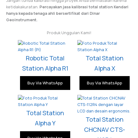
Jangan tunda kalibrasi hingga proyek Anda bermasalah karena
ketidakakuratan.
Percayakan jasa kalibrasi total station Kendari
hanya kepada tenaga ahli bersertifikat dari Dinar
Geoinstrument.
Produk Unggulan Kami!
Robotic Total
Total Station
Station Alpha R1
Alpha X
Buy Via WhatsApp
Buy Via WhatsApp
Total Station
Total Station
Alpha Y
CHCNAV CTS-
Buy Via WhatsApp