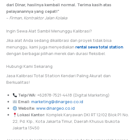
dari Dinar, hasilnya kembali normal. Terima kasih atas
pelayanannya yang cepat!”
–
Firman, Kontraktor Jalan Kolaka
Ingin Sewa Alat Sambil Menunggu Kalibrasi?
Jika alat Anda sedang dikalibrasi dan proyek tidak bisa
menunggu, kami juga menyediakan
rental sewa total station
dengan berbagai pilihan merek dan durasi fleksibel.
Hubungi Kami Sekarang
Jasa Kalibrasi Total Station Kendari Paling Akurat dan
Berkualitas!
Telp/WA:
+62878-7521-4418 (Digital Marketing)
Email:
marketing@dinargeo.co.id
Website:
www.dinargeo.co.id
Lokasi Kantor:
Komplek Karyawan DKI RT 12/02 Blok P1 No.
22, Pd. Klp., Kota Jakarta Timur, Daerah Khusus Ibukota
Jakarta 13450