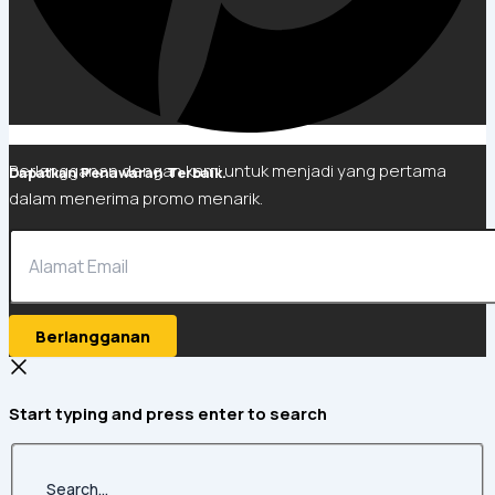
Berlangganan dengan kami untuk menjadi yang pertama
Dapatkan Penawaran Terbaik.
dalam menerima promo menarik.
Berlangganan
Start typing and press enter to search
Search...