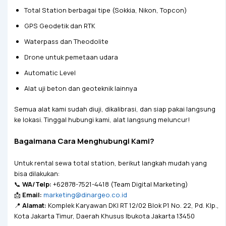
Total Station berbagai tipe (Sokkia, Nikon, Topcon)
GPS Geodetik dan RTK
Waterpass dan Theodolite
Drone untuk pemetaan udara
Automatic Level
Alat uji beton dan geoteknik lainnya
Semua alat kami sudah diuji, dikalibrasi, dan siap pakai langsung
ke lokasi. Tinggal hubungi kami, alat langsung meluncur!
Bagaimana Cara Menghubungi Kami?
Untuk rental sewa total station, berikut langkah mudah yang
bisa dilakukan:
📞
WA/Telp:
+62878-7521-4418 (Team Digital Marketing)
📩
Email:
marketing@dinargeo.co.id
📍
Alamat:
Komplek Karyawan DKI RT 12/02 Blok P1 No. 22, Pd. Klp.,
Kota Jakarta Timur, Daerah Khusus Ibukota Jakarta 13450