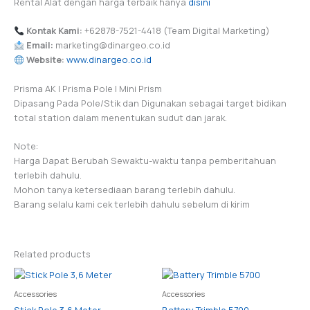
Rental Alat dengan harga terbaik hanya
disini
Kontak Kami:
+62878-7521-4418 (Team Digital Marketing)
Email:
marketing@dinargeo.co.id
Website:
www.dinargeo.co.id
Prisma AK | Prisma Pole | Mini Prism
Dipasang Pada Pole/Stik dan Digunakan sebagai target bidikan
total station dalam menentukan sudut dan jarak.
Note:
Harga Dapat Berubah Sewaktu-waktu tanpa pemberitahuan
terlebih dahulu.
Mohon tanya ketersediaan barang terlebih dahulu.
Barang selalu kami cek terlebih dahulu sebelum di kirim
Related products
Accessories
Accessories
Stick Pole 3,6 Meter
Battery Trimble 5700