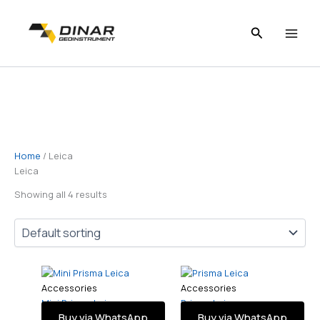
Skip
to
content
Home
/ Leica
Leica
Showing all 4 results
Accessories
Accessories
Mini Prisma Leica
Prisma Leica
Buy via WhatsApp
Buy via WhatsApp