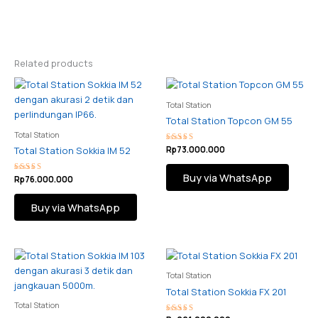
Related products
Total Station
Total Station Topcon GM 55
Total Station
Rated
Rp
73.000.000
Total Station Sokkia IM 52
5.00
out of 5
Buy via WhatsApp
Rated
Rp
76.000.000
5.00
out of 5
Buy via WhatsApp
Total Station
Total Station Sokkia FX 201
Total Station