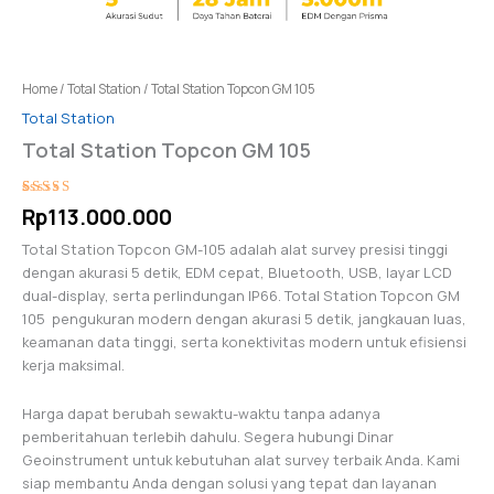
Home
/
Total Station
/ Total Station Topcon GM 105
Total Station
Total Station Topcon GM 105
Rated
1
Rp
113.000.000
5.00
out
of 5 based
on
Total Station Topcon GM-105 adalah alat survey presisi tinggi
customer
dengan akurasi 5 detik, EDM cepat, Bluetooth, USB, layar LCD
rating
dual-display, serta perlindungan IP66. Total Station Topcon GM
105 pengukuran modern dengan akurasi 5 detik, jangkauan luas,
keamanan data tinggi, serta konektivitas modern untuk efisiensi
kerja maksimal.
Harga dapat berubah sewaktu-waktu tanpa adanya
pemberitahuan terlebih dahulu. Segera hubungi Dinar
Geoinstrument untuk kebutuhan alat survey terbaik Anda. Kami
siap membantu Anda dengan solusi yang tepat dan layanan