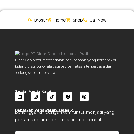
Brosur
Home
Shop
Call Now
Dinar Geoinstrument adalah perusahaan yang bergerak di
bidang distributor alat survey pemetaan terpercaya dan
terlengkap di Indonesia.
Social Media Kami.
L
I
T
F
P
i
n
i
a
i
Dapatkan Penawaran Terbaik.
Berlangganan dengan kami untuk menjadi yang
n
s
k
c
n
k
t
t
e
t
pertama dalam menerima promo menarik.
e
a
o
b
e
d
g
k
o
r
i
r
o
e