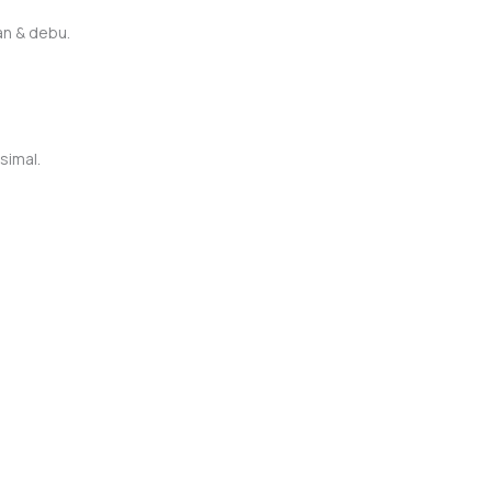
an & debu.
simal.