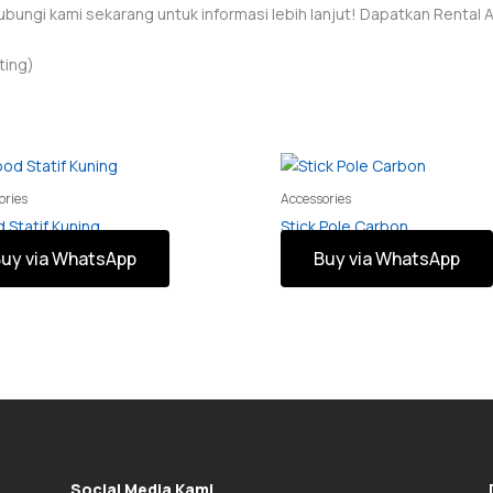
ubungi kami sekarang untuk informasi lebih lanjut! Dapatkan Rental
ting)
ories
Accessories
 Statif Kuning
Stick Pole Carbon
uy via WhatsApp
Buy via WhatsApp
Social Media Kami.