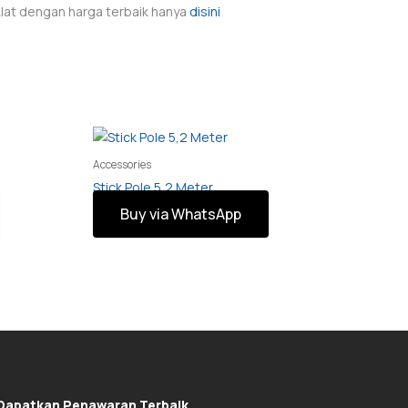
 Alat dengan harga terbaik hanya
disini
Accessories
Stick Pole 5,2 Meter
Buy via WhatsApp
Dapatkan Penawaran Terbaik.