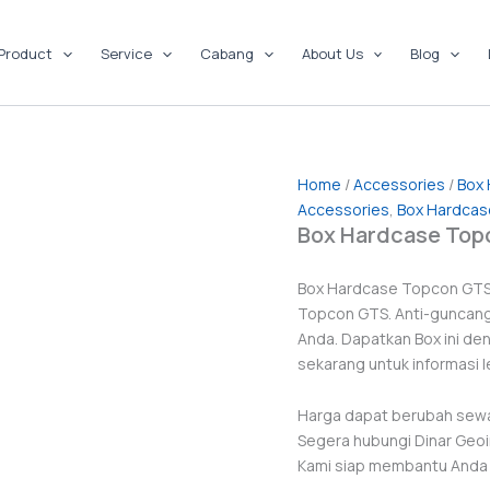
Product
Service
Cabang
About Us
Blog
Home
/
Accessories
/
Box
Accessories
,
Box Hardcas
Box Hardcase Top
Box Hardcase Topcon GTS –
Topcon GTS. Anti-guncangan
Anda. Dapatkan Box ini den
sekarang untuk informasi le
Harga dapat berubah sewa
Segera hubungi Dinar Geoi
Kami siap membantu Anda d