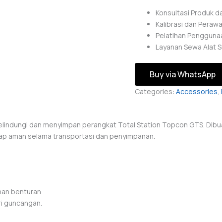
Konsultasi Produk d
Kalibrasi dan Perawa
Pelatihan Penggunaa
Layanan Sewa Alat S
Buy via WhatsApp
Categories:
Accessories
,
indungi dan menyimpan perangkat Total Station Topcon GTS. Dibuat d
tap aman selama transportasi dan penyimpanan.
ahan benturan.
ri guncangan.