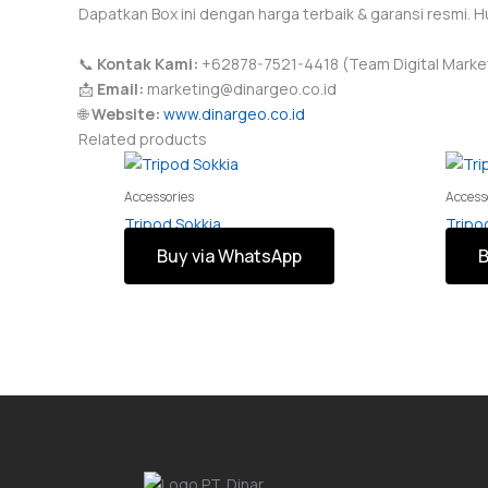
Dapatkan Box ini dengan harga terbaik & garansi resmi. H
📞
Kontak Kami:
+62878-7521-4418 (Team Digital Marke
📩
Email:
marketing@dinargeo.co.id
🌐
Website:
www.dinargeo.co.id
Related products
Accessories
Access
Tripod Sokkia
Tripod
Buy via WhatsApp
B