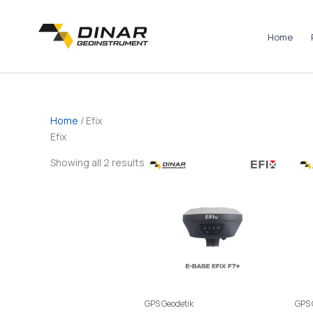
Skip
to
Home
content
Home
/ Efix
Efix
Showing all 2 results
GPS Geodetik
GPS 