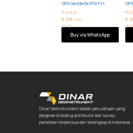
GPS Geodetik EFIX F7+
GPS
Rated
Ra
5.00
out
5.
of 5
of 
Buy via WhatsApp
Dinar Geoinstrument adalah perusahaan yang
bergerak di bidang distributor alat survey
pemetaan terpercaya dan terlengkap di Indonesia.