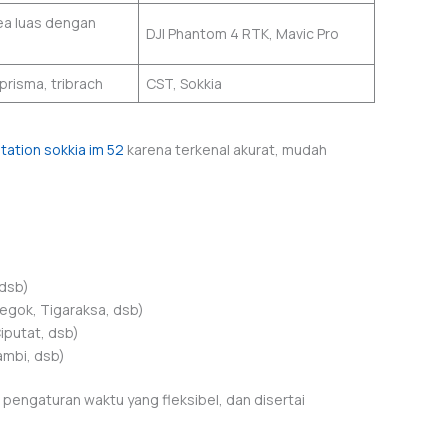
a luas dengan
DJI Phantom 4 RTK, Mavic Pro
 prisma, tribrach
CST, Sokkia
station sokkia im 52
karena terkenal akurat, mudah
 dsb)
egok, Tigaraksa, dsb)
iputat, dsb)
ambi, dsb)
 pengaturan waktu yang fleksibel, dan disertai