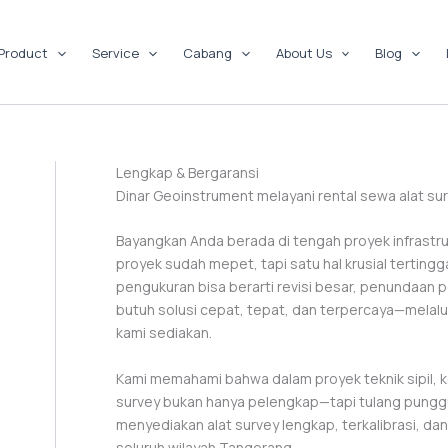
Product
Service
Cabang
About Us
Blog
Lengkap & Bergaransi
Dinar Geoinstrument melayani rental sewa alat su
Bayangkan Anda berada di tengah proyek infrastru
proyek sudah mepet, tapi satu hal krusial tertingg
pengukuran bisa berarti revisi besar, penundaan 
butuh solusi cepat, tepat, dan terpercaya—melalu
kami sediakan.
Kami memahami bahwa dalam proyek teknik sipil, 
survey bukan hanya pelengkap—tapi tulang punggun
menyediakan alat survey lengkap, terkalibrasi, dan
seluruh wilayah Tangerang.