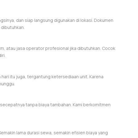
ungsinya, dan siap langsung digunakan di lokasi. Dokumen
a dibutuhkan.
im, atau jasa operator profesional jika dibutuhkan. Cocok
ri.
 hari itu juga, tergantung ketersediaan unit. Karena
nunggu.
ti secepatnya tanpa biaya tambahan. Kami berkomitmen
Semakin lama durasi sewa, semakin efisien biaya yang