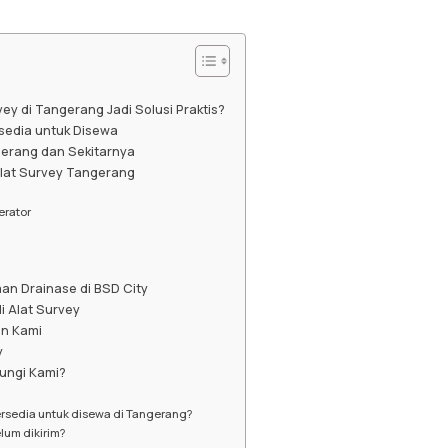
y di Tangerang Jadi Solusi Praktis?
rsedia untuk Disewa
gerang dan Sekitarnya
lat Survey Tangerang
erator
an Drainase di BSD City
i Alat Survey
n Kami
y
ngi Kami?
tersedia untuk disewa di Tangerang?
elum dikirim?