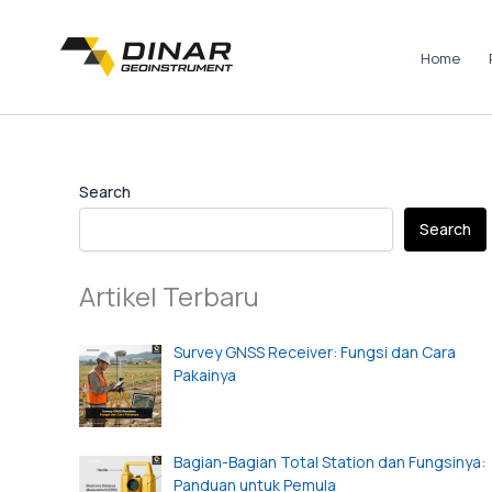
Skip
to
Home
content
Instagram
LinkedIn
TikTok
Pinterest
Facebook
Search
Search
Artikel Terbaru
Survey GNSS Receiver: Fungsi dan Cara
Pakainya
Bagian-Bagian Total Station dan Fungsinya:
Panduan untuk Pemula