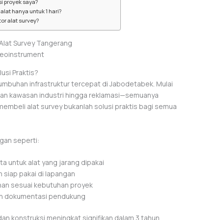
si proyek saya?
lat hanya untuk 1 hari?
or alat survey?
geoinstrument
usi Praktis?
mbuhan infrastruktur tercepat di Jabodetabek. Mulai
unan kawasan industri hingga reklamasi—semuanya
mbeli alat survey bukanlah solusi praktis bagi semua
gan seperti:
uta untuk alat yang jarang dipakai
an siap pakai di lapangan
anan sesuai kebutuhan proyek
, dan dokumentasi pendukung
n konstruksi meningkat signifikan dalam 3 tahun