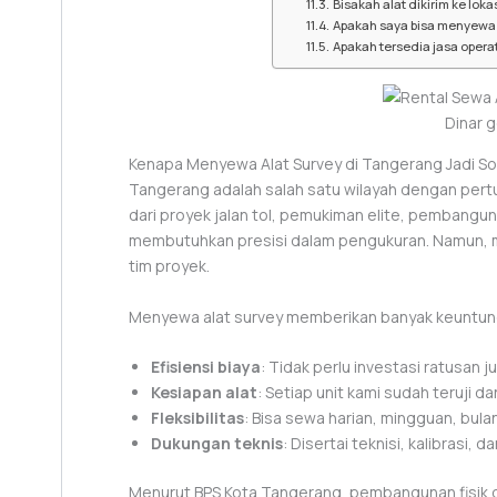
Bisakah alat dikirim ke loka
Apakah saya bisa menyewa a
Apakah tersedia jasa operat
Dinar 
Kenapa Menyewa Alat Survey di Tangerang Jadi Sol
Tangerang adalah salah satu wilayah dengan pertu
dari proyek jalan tol, pemukiman elite, pembang
membutuhkan presisi dalam pengukuran. Namun, me
tim proyek.
Menyewa alat survey memberikan banyak keuntun
Efisiensi biaya
: Tidak perlu investasi ratusan j
Kesiapan alat
: Setiap unit kami sudah teruji d
Fleksibilitas
: Bisa sewa harian, mingguan, bul
Dukungan teknis
: Disertai teknisi, kalibrasi
Menurut BPS Kota Tangerang, pembangunan fisik da