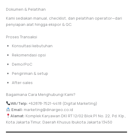
Dokumen & Pelatihan
Kami sediakan manual, checklist, dan pelatihan operator—dari
penyiapan alat hingga ekspor & QC.
Proses Transaksi
Konsultasi kebutuhan
Rekomendasi opsi
Demo/PoC
Pengiriman & setup
After-sales
Bagaimana Cara Menghubungi Kami?
WA/Telp:
+62878-7521-4418 (Digital Marketing)
Email:
marketing@dinargeo.co.id
Alamat:
Komplek Karyawan DKI RT 12/02 Blok P1 No. 22, Pd. Klp.,
Kota Jakarta Timur, Daerah Khusus Ibukota Jakarta 13450