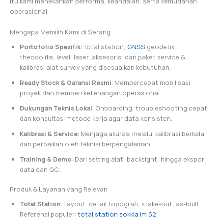
itu kami menekankan performa, keandalan, serta kemudahan
operasional.
Mengapa Memilih Kami di Serang
Portofolio Spesifik
: Total station,
GNSS
geodetik,
theodolite, level, laser, aksesoris, dan paket service &
kalibrasi alat survey yang disesuaikan kebutuhan.
Ready Stock & Garansi Resmi
: Mempercepat mobilisasi
proyek dan memberi ketenangan operasional.
Dukungan Teknis Lokal
: Onboarding, troubleshooting cepat,
dan konsultasi metode kerja agar data konsisten.
Kalibrasi & Service
: Menjaga akurasi melalui kalibrasi berkala
dan perbaikan oleh teknisi berpengalaman.
Training & Demo
: Dari setting alat, backsight, hingga ekspor
data dan QC.
Produk & Layanan yang Relevan
Total Station
: Layout, detail topografi, stake-out, as-built.
Referensi populer:
total station sokkia im 52
.