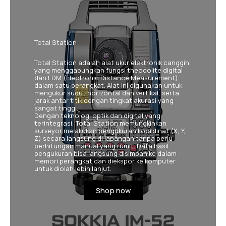
Total Station
Total Station adalah alat ukur elektronik canggih
yang menggabungkan
fungsi theodolite
digital
dan EDM (Electronic Distance Measurement)
dalam satu perangkat. Alat ini digunakan untuk
mengukur sudut horizontal dan vertikal, serta
jarak antar titik dengan tingkat akurasi yang
sangat tinggi.
Dengan teknologi optik dan digital yang
terintegrasi, Total Station memungkinkan
surveyor melakukan pengukuran
koordinat
(X, Y,
Z) secara langsung di lapangan tanpa perlu
perhitungan manual yang rumit. Data hasil
pengukuran bisa langsung disimpan ke dalam
memori perangkat dan diekspor ke komputer
untuk diolah lebih lanjut.
Shop now