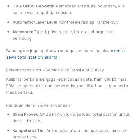
GPS/GNSS Geodetik
: Pemetaan area luas, boundary, RTK
base-rover—cepat dan efisien.
Automatic/Laser Level
: Kontrol elevasi sipil/arsitektur.
Aksesoris
: Tripod, prisma, pole, baterai, charger, tas
pelindung.
Bandingkan juga opsi sewa sebagai pembanding biaya:
rental
sewa total station jakarta
.
Rekomendasi untuk Service & Kalibrasi Alat Survey
Kalibrasi berkala menjaga kepercayaan data. Kami cek kolimasi,
EDM, kompensator, dan menerbitkan sertifikat hasil uji beserta
masa berlaku.
Panduan Memilih & Perencanaan
Skala Proyek
: GNSS RTK untuk area luas; total station untuk
detail struktur.
Kompetensi Tim
: Antarmuka intuitif mempercepat time-to-
productivity.