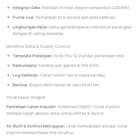
Integrasi Data
: Pastikan format ekspor kompatibel CAD/BIM.
Purna Jual
: Perhatikan SLA service dan jeda kalibrasi.
Lingkungan Kerja
: Debu/getaran/panas menuntut perangkat
dengan IP rating memadai.
Workflow Data & Quality Control
Template Pekerjaan
: Kode fitur & standar penamaan titik.
Redundansi
: Pembacaan ganda di titik kritis.
Log Kalibrasi
: Catat nomor seri & masa berlaku.
Backup
: Ekspor data harian ke repositori tim.
Studi Kasus Singkat
Pemetaan Lahan Industri
: Kombinasi GNSS + total station
mempercepat akuisisi data untuk utilitas & layout.
As-Built & Kontrol Ketinggian
: Level memvalidasi elevasi; total
station memverifikasi titik struktur.