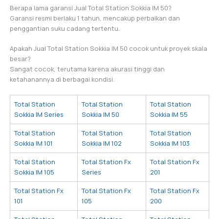
Berapa lama garansi Jual Total Station Sokkia IM 50?
Garansi resmi berlaku 1 tahun, mencakup perbaikan dan
penggantian suku cadang tertentu.
Apakah Jual Total Station Sokkia IM 50 cocok untuk proyek skala
besar?
Sangat cocok, terutama karena akurasi tinggi dan
ketahanannya di berbagai kondisi.
Total Station
Total Station
Total Station
Sokkia IM Series
Sokkia IM 50
Sokkia IM 55
Total Station
Total Station
Total Station
Sokkia IM 101
Sokkia IM 102
Sokkia IM 103
Total Station
Total Station Fx
Total Station Fx
Sokkia IM 105
Series
201
Total Station Fx
Total Station Fx
Total Station Fx
101
105
200