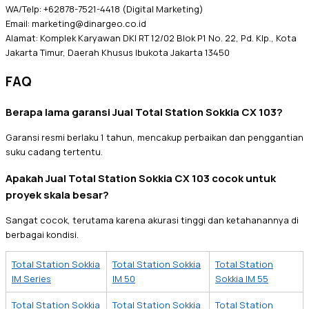
WA/Telp: +62878-7521-4418 (Digital Marketing)
Email: marketing@dinargeo.co.id
Alamat: Komplek Karyawan DKI RT 12/02 Blok P1 No. 22, Pd. Klp., Kota
Jakarta Timur, Daerah Khusus Ibukota Jakarta 13450
FAQ
Berapa lama garansi Jual Total Station Sokkia CX 103?
Garansi resmi berlaku 1 tahun, mencakup perbaikan dan penggantian
suku cadang tertentu.
Apakah Jual Total Station Sokkia CX 103 cocok untuk
proyek skala besar?
Sangat cocok, terutama karena akurasi tinggi dan ketahanannya di
berbagai kondisi.
Total Station Sokkia
Total Station Sokkia
Total Station
IM Series
IM 50
Sokkia IM 55
Total Station Sokkia
Total Station Sokkia
Total Station