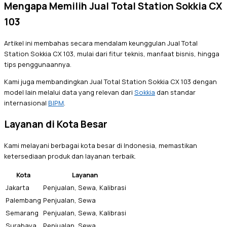
Mengapa Memilih Jual Total Station Sokkia CX
103
Artikel ini membahas secara mendalam keunggulan Jual Total
Station Sokkia CX 103, mulai dari fitur teknis, manfaat bisnis, hingga
tips penggunaannya.
Kami juga membandingkan Jual Total Station Sokkia CX 103 dengan
model lain melalui data yang relevan dari
Sokkia
dan standar
internasional
BIPM
.
Layanan di Kota Besar
Kami melayani berbagai kota besar di Indonesia, memastikan
ketersediaan produk dan layanan terbaik.
Kota
Layanan
Jakarta
Penjualan, Sewa, Kalibrasi
Palembang
Penjualan, Sewa
Semarang
Penjualan, Sewa, Kalibrasi
Surabaya
Penjualan, Sewa