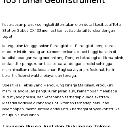
103 | Dinar Geoinstrument
Kesuksesan proyek seringkali ditentukan oleh detail kecil. Jual Total
Station Sokkia CX 103 memastikan setiap detail terukur dengan
tepat.
Keunggulan Menggunakan Perangkat Ini. Perangkat pengukuran
modern ini dirancang untuk memberikan akurasi tinggi bahkan di
kondisi lapangan yang menantang. Dengan teknologi optik mutakhir,
setiap titik pengukuran bisa tercatat dengan presisi sehingga
meminimalkan risiko kesalahan. Bagi surveyor profesional, hal ini
berarti efisiensi waktu, biaya, dan tenaga.
Spesifikasi Teknis yang Mendukung Kinerja Maksimal. Produk ini
memiliki jangkauan pengukuran jarak jauh, kemampuan membaca
sudut yang presisi, dan ketahanan terhadap cuaca ekstrem.
Material bodinya dirancang untuk tahan terhadap debu dan
kelembapan, membuatnya andal untuk berbagai proyek konstruksi
maupun survei lahan.
Layanan Purna Jual dan Dukungan Teknis