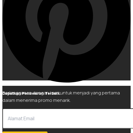
Berlangganan dengan kami untuk menjadi yang pertama
Dapatkan Penawaran Terbaik.
dalam menerima promo menarik.