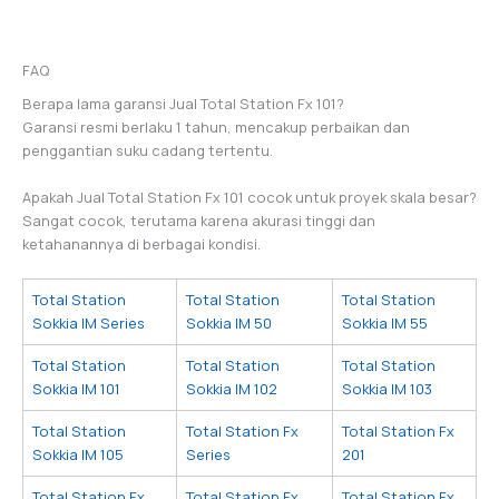
FAQ
Berapa lama garansi Jual Total Station Fx 101?
Garansi resmi berlaku 1 tahun, mencakup perbaikan dan
penggantian suku cadang tertentu.
Apakah Jual Total Station Fx 101 cocok untuk proyek skala besar?
Sangat cocok, terutama karena akurasi tinggi dan
ketahanannya di berbagai kondisi.
Total Station
Total Station
Total Station
Sokkia IM Series
Sokkia IM 50
Sokkia IM 55
Total Station
Total Station
Total Station
Sokkia IM 101
Sokkia IM 102
Sokkia IM 103
Total Station
Total Station Fx
Total Station Fx
Sokkia IM 105
Series
201
Total Station Fx
Total Station Fx
Total Station Fx