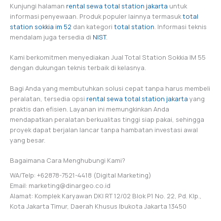
Kunjungi halaman
rental sewa total station jakarta
untuk
informasi penyewaan. Produk populer lainnya termasuk
total
station sokkia im 52
dan kategori
total station
. Informasi teknis
mendalam juga tersedia di
NIST
.
Kami berkomitmen menyediakan Jual Total Station Sokkia IM 55
dengan dukungan teknis terbaik di kelasnya.
Bagi Anda yang membutuhkan solusi cepat tanpa harus membeli
peralatan, tersedia opsi
rental sewa total station jakarta
yang
praktis dan efisien. Layanan ini memungkinkan Anda
mendapatkan peralatan berkualitas tinggi siap pakai, sehingga
proyek dapat berjalan lancar tanpa hambatan investasi awal
yang besar.
Bagaimana Cara Menghubungi Kami?
WA/Telp: +62878-7521-4418 (Digital Marketing)
Email: marketing@dinargeo.co.id
Alamat: Komplek Karyawan DKI RT 12/02 Blok P1 No. 22, Pd. Klp.,
Kota Jakarta Timur, Daerah Khusus Ibukota Jakarta 13450