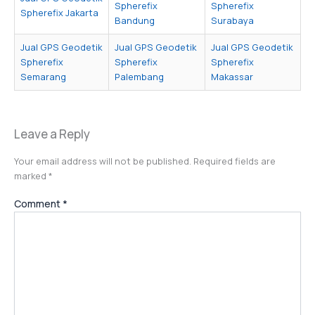
Spherefix
Spherefix
Spherefix Jakarta
Bandung
Surabaya
Jual GPS Geodetik
Jual GPS Geodetik
Jual GPS Geodetik
Spherefix
Spherefix
Spherefix
Semarang
Palembang
Makassar
Leave a Reply
Your email address will not be published.
Required fields are
marked
*
Comment
*