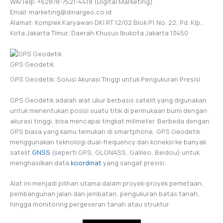
WA/Telp: +62878-7521-4418 (Digital Marketing)
Email: marketing@dinargeo.co.id
Alamat: Komplek Karyawan DKI RT 12/02 Blok P1 No. 22, Pd. Klp.,
Kota Jakarta Timur, Daerah Khusus Ibukota Jakarta 13450
GPS Geodetik
GPS Geodetik: Solusi Akurasi Tinggi untuk Pengukuran Presisi
GPS Geodetik adalah alat ukur berbasis satelit yang digunakan
untuk menentukan posisi suatu titik di permukaan bumi dengan
akurasi tinggi, bisa mencapai tingkat milimeter. Berbeda dengan
GPS biasa yang kamu temukan di smartphone, GPS Geodetik
menggunakan teknologi dual-frequency dan koneksi ke banyak
satelit
GNSS
(seperti GPS, GLONASS, Galileo, Beidou) untuk
menghasilkan data
koordinat
yang sangat presisi.
Alat ini menjadi pilihan utama dalam proyek-proyek pemetaan,
pembangunan jalan dan jembatan, pengukuran batas tanah,
hingga monitoring pergeseran tanah atau struktur.