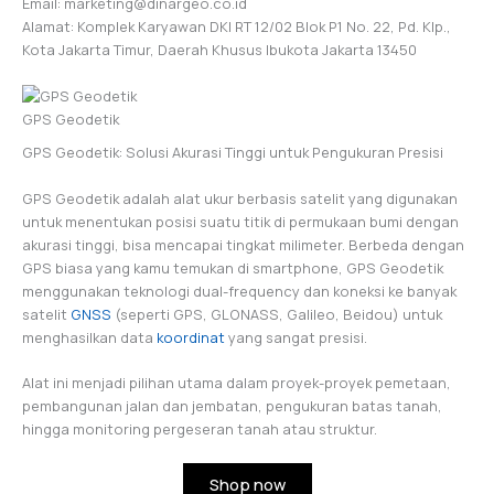
Email: marketing@dinargeo.co.id
Alamat: Komplek Karyawan DKI RT 12/02 Blok P1 No. 22, Pd. Klp.,
Kota Jakarta Timur, Daerah Khusus Ibukota Jakarta 13450
GPS Geodetik
GPS Geodetik: Solusi Akurasi Tinggi untuk Pengukuran Presisi
GPS Geodetik adalah alat ukur berbasis satelit yang digunakan
untuk menentukan posisi suatu titik di permukaan bumi dengan
akurasi tinggi, bisa mencapai tingkat milimeter. Berbeda dengan
GPS biasa yang kamu temukan di smartphone, GPS Geodetik
menggunakan teknologi dual-frequency dan koneksi ke banyak
satelit
GNSS
(seperti GPS, GLONASS, Galileo, Beidou) untuk
menghasilkan data
koordinat
yang sangat presisi.
Alat ini menjadi pilihan utama dalam proyek-proyek pemetaan,
pembangunan jalan dan jembatan, pengukuran batas tanah,
hingga monitoring pergeseran tanah atau struktur.
Shop now