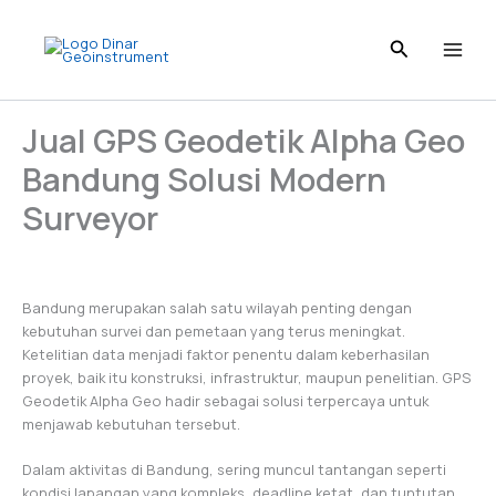
Skip
to
content
Jual GPS Geodetik Alpha Geo
Bandung Solusi Modern
Surveyor
Bandung merupakan salah satu wilayah penting dengan
kebutuhan survei dan pemetaan yang terus meningkat.
Ketelitian data menjadi faktor penentu dalam keberhasilan
proyek, baik itu konstruksi, infrastruktur, maupun penelitian. GPS
Geodetik Alpha Geo hadir sebagai solusi terpercaya untuk
menjawab kebutuhan tersebut.
Dalam aktivitas di Bandung, sering muncul tantangan seperti
kondisi lapangan yang kompleks, deadline ketat, dan tuntutan