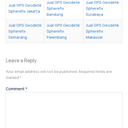
Jual GPS Geodetik
Jual GPS Geodetik
Jual GPS Geodetik
Spherefix
Spherefix
Spherefix Jakarta
Bandung
Surabaya
Jual GPS Geodetik
Jual GPS Geodetik
Jual GPS Geodetik
Spherefix
Spherefix
Spherefix
Semarang
Palembang
Makassar
Leave a Reply
Your email address will not be published.
Required fields are
marked
*
Comment
*